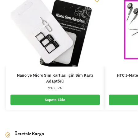
Nano ve Micro Sim Kartları için Sim Kartı
HTC I-Mate
Adaptörü
210.37
₺
Sepete Ekle
Ücretsiz Kargo