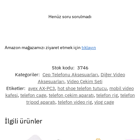
Henüz soru sorulmadı
Amazon mağazamızı ziyaret etmek için
tıklayın
Stok kodu:
3746
Kategoriler:
Cep Telefonu Aksesuarları
,
Diğer Video
Aksesuarları
,
Video Çekim Seti
Etiketler:
ayex AX-PC3
,
hot shoe telefon tutucu
,
mobil video
kafesi
,
telefon cage
,
telefon çekim aparatı
,
telefon rig
,
telefon
tripod aparatı
,
telefon video rig
,
vlog cage
İlgili ürünler