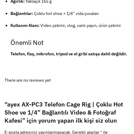
Ağırlık:
Yaklaşık 165 g
Bağlantılar:
Çoklu hot shoe + 1/4” vida yuvaları
Kullanım Alanı:
Video çekimi, vlog, canlı yayın, ürün çekimi
Önemli Not
Telefon, flaş, mikrofon, tripod ve el gribi satışa dahil değildir.
There are no reviews yet
“ayex AX-PC3 Telefon Cage Rig | Çoklu Hot
Shoe ve 1/4” Bağlantılı Video & Fotoğraf
Kafesi” için yorum yapan ilk kişi siz olun
E-posta adresiniz yayınlanmayacak.
Gerekli alanlar
*
ile