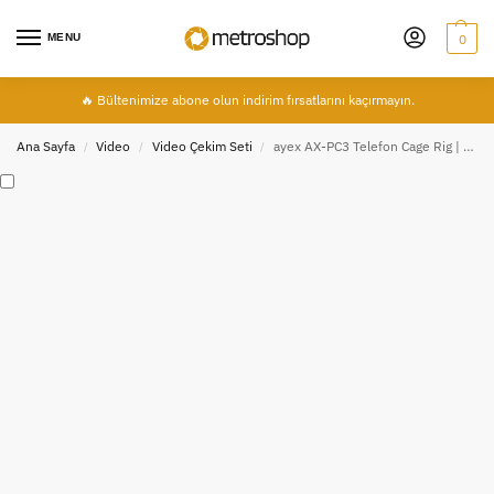
MENU
0
🔥 Bültenimize abone olun indirim fırsatlarını kaçırmayın.
Ana Sayfa
Video
Video Çekim Seti
ayex AX-PC3 Telefon Cage Rig | Çoklu Hot Shoe ve 1/4” Bağlantılı Video & Fotoğraf Kafesi
/
/
/