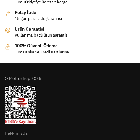
Tüm Türkiye'ye ücretsiz kargo
Kolay İade
15 gün para iade garantisi
Ürün Garantisi
Kullanıma bağlı ürün garantisi
100% Güvenli Ödeme
Tüm Banka ve Kredi Kartlarına
© Metroshop 2025
Hakkımızda