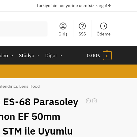
Türkiye’nin her yerine ücretsiz kargo! ✈
Ara
Giriş
SSS
Ödeme
ideo
Stüdyo
Diğer
0.00
₺
0
lendirici, Lens Hood
 ES-68 Parasoley
non EF 50mm
8 STM ile Uyumlu