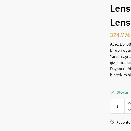
Lens
Lens
324.77
₺
Ayex ES-68
birebir uyu
Yansımayı az
çiziklere ka
Dayanıklı AB
bir çekim a
Stokta
Favorile