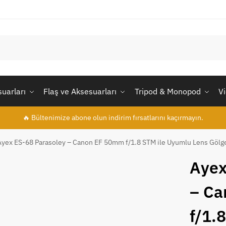
uarları
Flaş ve Aksesuarları
Tripod & Monopod
V
🔥 Bültenimize abone olun indirim fırsatlarını kaçırmayın.
Ayex ES-68 Parasoley – Canon EF 50mm f/1.8 STM ile Uyumlu Lens Gölge
Ayex
– Ca
f/1.