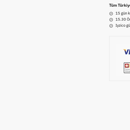
Tüm Türkiy
15 gün k
15.30 Ön
Iyzico g