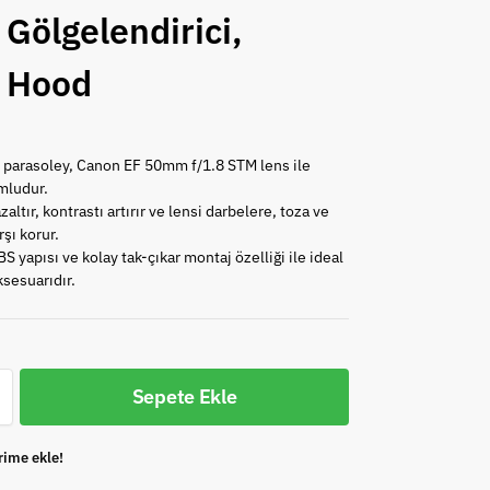
 Gölgelendirici,
 Hood
 parasoley, Canon EF 50mm f/1.8 STM lens ile
mludur.
altır, kontrastı artırır ve lensi darbelere, toza ve
rşı korur.
S yapısı ve kolay tak-çıkar montaj özelliği ile ideal
ksesuarıdır.
Sepete Ekle
rime ekle!