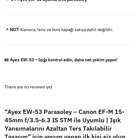
📌
NOT:
Kamera, lens ve lens kapağı satışa dahil değildir.
📸
Ayex EW-53 – Işığı kontrol edin, daha net çekim yapın!
There are no reviews yet
“Ayex EW-53 Parasoley – Canon EF-M 15-
45mm f/3.5-6.3 IS STM ile Uyumlu | Işık
Yansımalarını Azaltan Ters Takılabilir
Tasarım” için yorum yapan ilk kişi siz olun