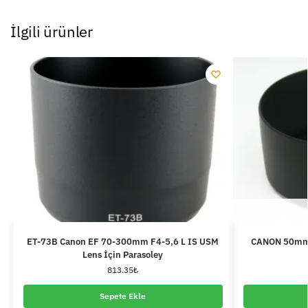
İlgili ürünler
ET-73B Canon EF 70-300mm F4-5,6 L IS USM
CANON 50mm 
Lens İçin Parasoley
813.35
₺
Sepete Ekle