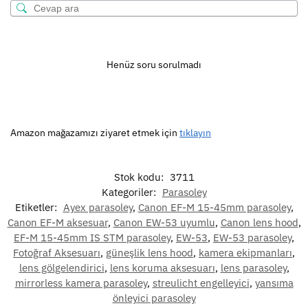
Henüz soru sorulmadı
Amazon mağazamızı ziyaret etmek için
tıklayın
Stok kodu:
3711
Kategoriler:
Parasoley
Etiketler:
Ayex parasoley
,
Canon EF-M 15-45mm parasoley
,
Canon EF-M aksesuar
,
Canon EW-53 uyumlu
,
Canon lens hood
,
EF-M 15-45mm IS STM parasoley
,
EW-53
,
EW-53 parasoley
,
Fotoğraf Aksesuarı
,
güneşlik lens hood
,
kamera ekipmanları
,
lens gölgelendirici
,
lens koruma aksesuarı
,
lens parasoley
,
mirrorless kamera parasoley
,
streulicht engelleyici
,
yansıma
önleyici parasoley