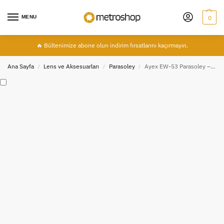
MENU
0
🔥 Bültenimize abone olun indirim fırsatlarını kaçırmayın.
Ana Sayfa
Lens ve Aksesuarları
Parasoley
Ayex EW-53 Parasoley – Canon EF-M 15-45mm f/3.5-6.3 IS STM ile Uyumlu | Işık Yansımalarını Azaltan Ters Takılabilir Tasarım
/
/
/