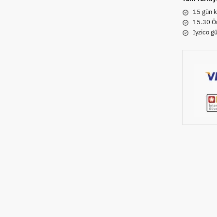
15 gün k
15.30 Ön
Iyzico g