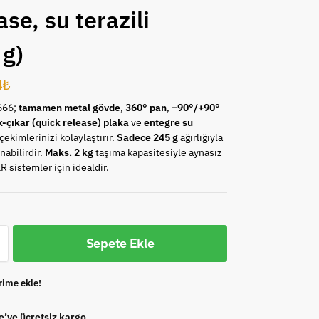
se, su terazili
 g)
4
₺
666;
tamamen metal gövde
,
360° pan
,
–90°/+90°
ak-çıkar (quick release) plaka
ve
entegre su
 çekimlerinizi kolaylaştırır.
Sadece 245 g
ağırlığıyla
ınabilirdir.
Maks. 2 kg
taşıma kapasitesiyle aynasız
R sistemler için idealdir.
Sepete Ekle
rime ekle!
e’ye ücretsiz kargo