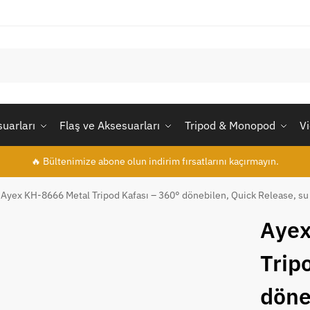
uarları
Flaş ve Aksesuarları
Tripod & Monopod
V
🔥 Bültenimize abone olun indirim fırsatlarını kaçırmayın.
Ayex KH-8666 Metal Tripod Kafası – 360° dönebilen, Quick Release, su t
Ayex
Trip
döne