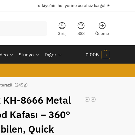
Türkiye’nin her yerine ücretsiz kargo! ✈
Ara
Giriş
SSS
Ödeme
ideo
Stüdyo
Diğer
0.00
₺
0
erazili (245 g)
 KH-8666 Metal
od Kafası – 360°
bilen, Quick