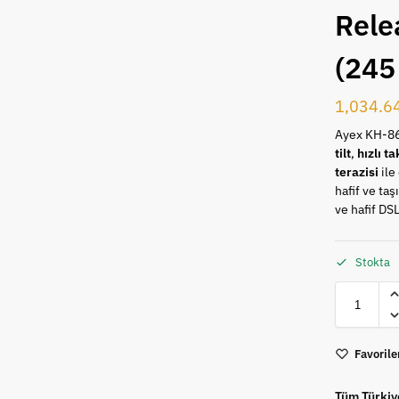
Relea
(245
1,034.6
Ayex KH-8
tilt
,
hızlı t
terazisi
ile
hafif ve taş
ve hafif DSL
Stokta
Favorile
Tüm Türkiy