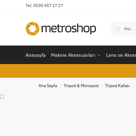
Tel: 0530 457 17 17
Anasayfa
Makine Aksesuarları
Lens ve Akses
Ana Sayfa
Tripod & Monopod
Tripod Kafası
/
/
/