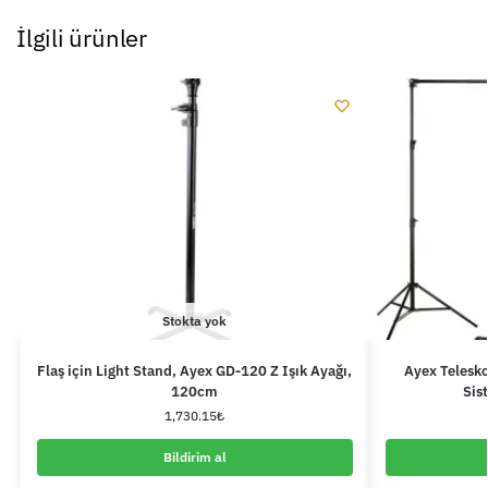
İlgili ürünler
Stokta yok
Flaş için Light Stand, Ayex GD-120 Z Işık Ayağı,
Ayex Telesko
120cm
Sis
1,730.15
₺
Bildirim al