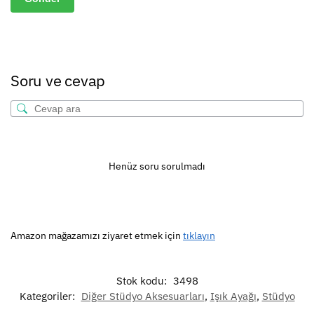
Soru ve cevap
Henüz soru sorulmadı
Amazon mağazamızı ziyaret etmek için
tıklayın
Stok kodu:
3498
Kategoriler:
Diğer Stüdyo Aksesuarları
,
Işık Ayağı
,
Stüdyo