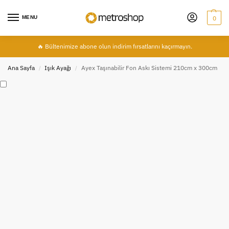
MENU
0
🔥 Bültenimize abone olun indirim fırsatlarını kaçırmayın.
Ana Sayfa
Işık Ayağı
Ayex Taşınabilir Fon Askı Sistemi 210cm x 300cm
/
/