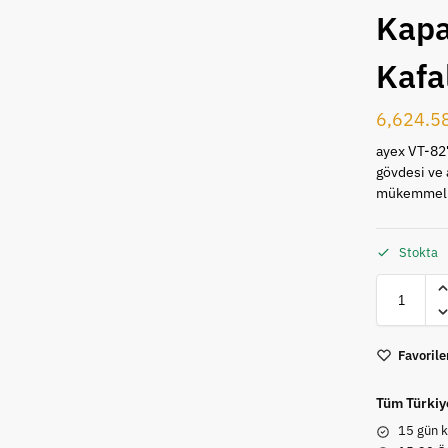
Kapa
Kafa
6,624.5
ayex VT-827
gövdesi ve 
mükemmel d
Stokta
Favorile
Tüm Türkiy
15 gün k