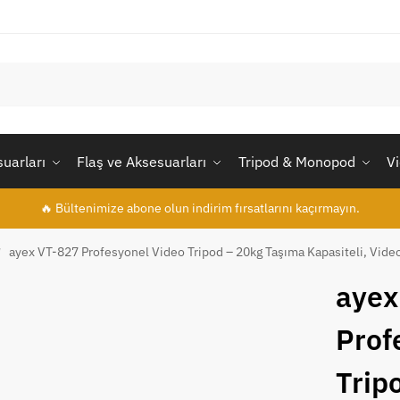
uarları
Flaş ve Aksesuarları
Tripod & Monopod
V
🔥 Bültenimize abone olun indirim fırsatlarını kaçırmayın.
ayex VT-827 Profesyonel Video Tripod – 20kg Taşıma Kapasiteli, Video
/
ayex
Prof
Trip