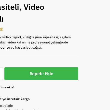
siteli, Video
lı
8
₺
 video tripod, 20 kg taşıma kapasitesi, sağlam
akıcı video kafası ile profesyonel çekimlerde
enge ve hassasiyet sağlar.
Sepete Ekle
rime ekle!
e’ye ücretsiz kargo
olay iade