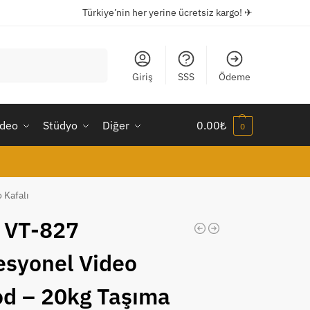
Türkiye’nin her yerine ücretsiz kargo! ✈
Ara
Giriş
SSS
Ödeme
ideo
Stüdyo
Diğer
0.00
₺
0
 Kafalı
 VT-827
esyonel Video
od – 20kg Taşıma