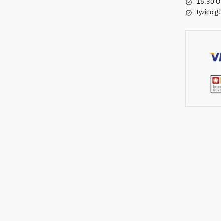
15.30 Ön
Iyzico g