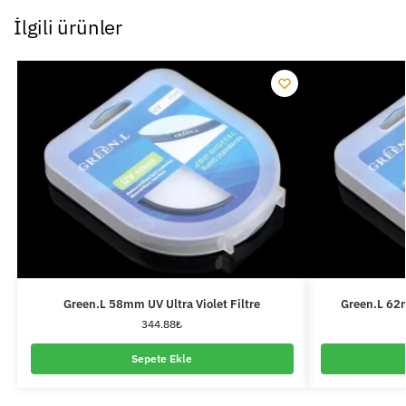
İlgili ürünler
Green.L 58mm UV Ultra Violet Filtre
Green.L 62m
344.88
₺
Sepete Ekle