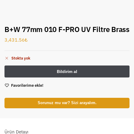
B+W 77mm 010 F-PRO UV Filtre Brass
3,431.56
₺
Stokta yok
Favorilerime ekle!
Sorunuz mu var? Sizi arayalım.
Ürün Detayı