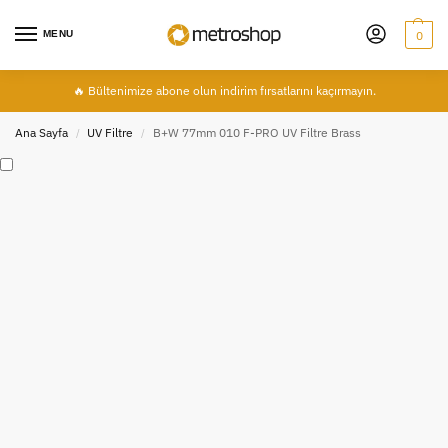
MENU
0
🔥 Bültenimize abone olun indirim fırsatlarını kaçırmayın.
Ana Sayfa
UV Filtre
B+W 77mm 010 F-PRO UV Filtre Brass
/
/