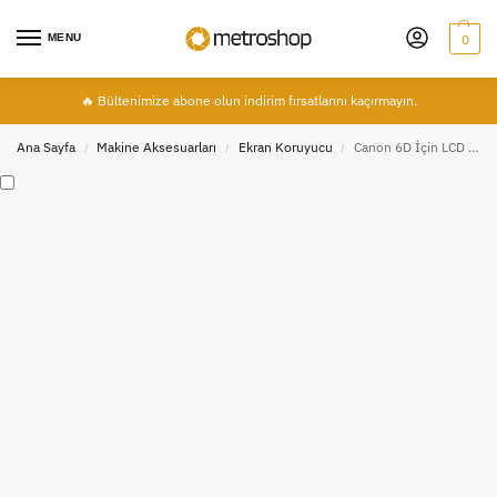
MENU
0
🔥 Bültenimize abone olun indirim fırsatlarını kaçırmayın.
Ana Sayfa
Makine Aksesuarları
Ekran Koruyucu
Canon 6D İçin LCD Ayex Ekran Koruyucu
/
/
/