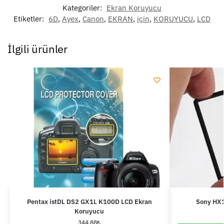
Kategoriler:
Ekran Koruyucu
Etiketler:
6D
,
Ayex
,
Canon
,
EKRAN
,
için
,
KORUYUCU
,
LCD
İlgili ürünler
Pentax istDL DS2 GX1L K100D LCD Ekran
Sony HX1
Koruyucu
344.88
₺