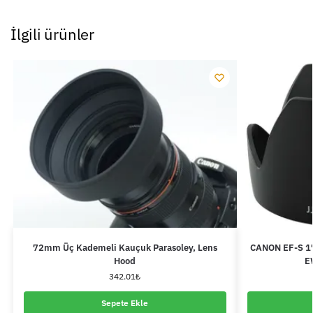
İlgili ürünler
72mm Üç Kademeli Kauçuk Parasoley, Lens
CANON EF-S 1
Hood
E
342.01
₺
Sepete Ekle