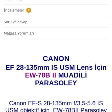
İncelemeler
0
Soru ve cevap
Mağaza Yorumları
CANON
EF 28-135mm IS USM Lens İçin
EW-78B II
MUADİLİ
PARASOLEY
Canon EF-S 28-135mm f/3.5-5.6 IS
USM objektif için EW-78BII
Parasoley