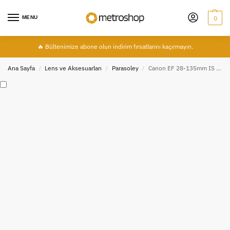
MENU
0
🔥 Bültenimize abone olun indirim fırsatlarını kaçırmayın.
Ana Sayfa
Lens ve Aksesuarları
Parasoley
Canon EF 28-135mm IS USM LENS İÇİN EW-78BII PARASOLEY
/
/
/