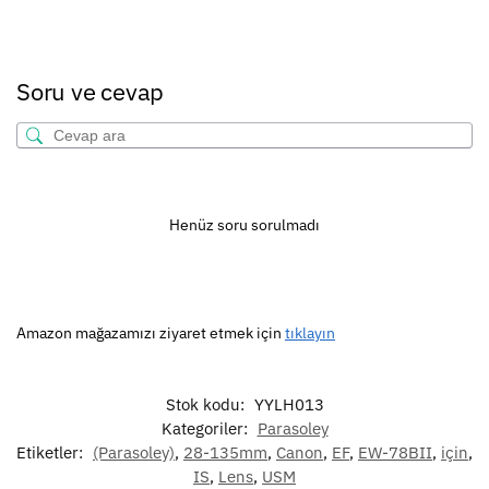
Soru ve cevap
Henüz soru sorulmadı
Amazon mağazamızı ziyaret etmek için
tıklayın
Stok kodu:
YYLH013
Kategoriler:
Parasoley
Etiketler:
(Parasoley)
,
28-135mm
,
Canon
,
EF
,
EW-78BII
,
için
,
IS
,
Lens
,
USM