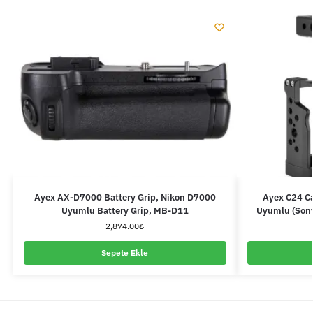
Ayex AX-D7000 Battery Grip, Nikon D7000
Ayex C24 C
Uyumlu Battery Grip, MB-D11
Uyumlu (Sony
2,874.00
₺
Sepete Ekle