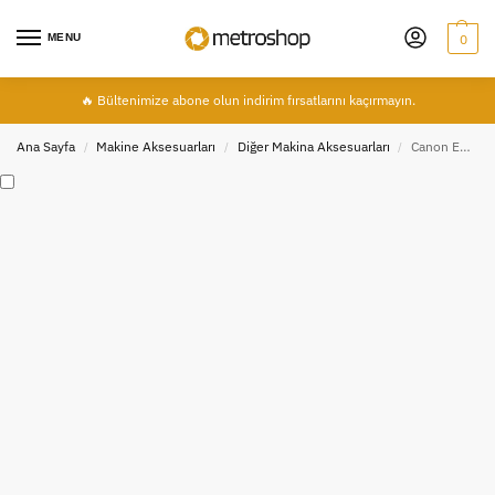
MENU
0
🔥 Bültenimize abone olun indirim fırsatlarını kaçırmayın.
Ana Sayfa
Makine Aksesuarları
Diğer Makina Aksesuarları
Canon EOS 7D Mark II İçin Batarya (Pil) Yeri Kapağı
/
/
/