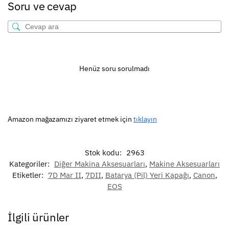
Soru ve cevap
Henüz soru sorulmadı
Amazon mağazamızı ziyaret etmek için
tıklayın
Stok kodu:
2963
Kategoriler:
Diğer Makina Aksesuarları
,
Makine Aksesuarları
Etiketler:
7D Mar II
,
7DII
,
Batarya (Pil) Yeri Kapağı
,
Canon
,
EOS
İlgili ürünler