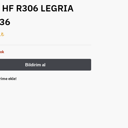
 HF R306 LEGRIA
R36
1
₺
yok
rime ekle!