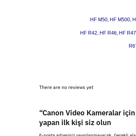
HF M50, HF M500, H
HF R42, HF R46, HF R47
R6
There are no reviews yet
“Canon Video Kameralar içi
yapan ilk kişi siz olun
E-posta adresiniz yayınlanmayacak.
Gerekli al