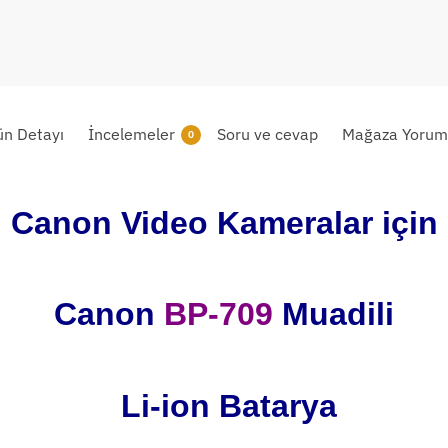
ün Detayı
İncelemeler
Soru ve cevap
Mağaza Yoruml
0
Canon Video Kameralar için
Canon
BP-709
Muadili
Li-ion Batarya