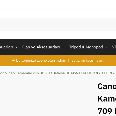
uarları
Flaş ve Aksesuarları
Tripod & Monopod
V
🔥 Bültenimize abone olun indirim fırsatlarını kaçırmayın.
on Video Kameralar için BP-709 Batarya HF M56 IXIA HF R306 LEGRIA
Cano
Kame
709 