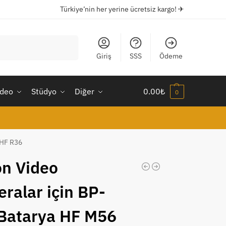
Türkiye’nin her yerine ücretsiz kargo! ✈
Ara
Giriş
SSS
Ödeme
ideo
Stüdyo
Diğer
0.00
₺
0
 HF R36
n Video
ralar için BP-
Batarya HF M56