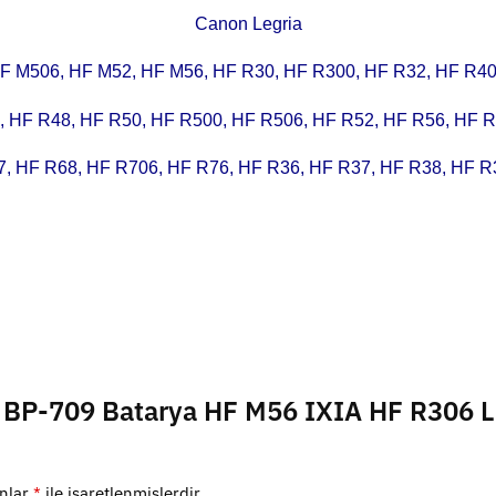
Canon Legria
F M506, HF M52, HF M56, HF R30, HF R300, HF R32, HF R40
, HF R48, HF R50, HF R500, HF R506, HF R52, HF R56, HF R
7, HF R68, HF R706, HF R76, HF R36, HF R37, HF R38, HF R
n BP-709 Batarya HF M56 IXIA HF R306 
anlar
*
ile işaretlenmişlerdir