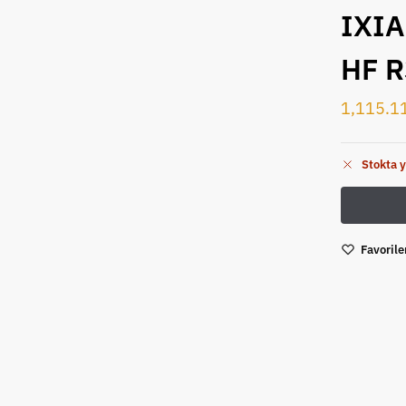
IXIA
HF 
1,115.1
Stokta 
Favorile