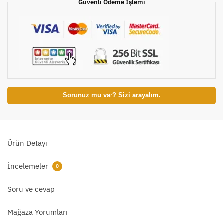
Güvenli Ödeme İşlemi
Sorunuz mu var? Sizi arayalım.
Ürün Detayı
İncelemeler
0
Soru ve cevap
Mağaza Yorumları