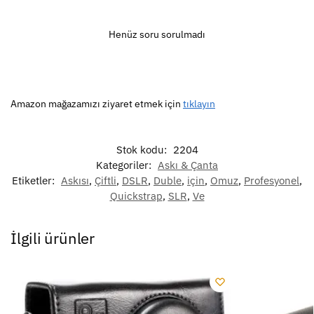
Henüz soru sorulmadı
Amazon mağazamızı ziyaret etmek için
tıklayın
Stok kodu:
2204
Kategoriler:
Askı & Çanta
Etiketler:
Askısı
,
Çiftli
,
DSLR
,
Duble
,
için
,
Omuz
,
Profesyonel
,
Quickstrap
,
SLR
,
Ve
İlgili ürünler