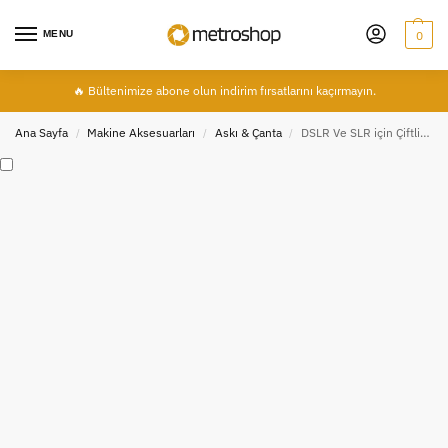
MENU
0
🔥 Bültenimize abone olun indirim fırsatlarını kaçırmayın.
Ana Sayfa
Makine Aksesuarları
Askı & Çanta
DSLR Ve SLR için Çiftli Profesyonel Omuz Askısı, Duble Quickstrap
/
/
/