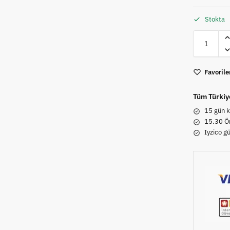
Stokta
Favorile
Tüm Türkiy
15 gün k
15.30 Ön
Iyzico g