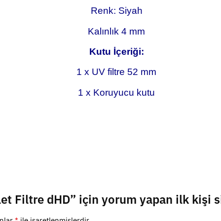
Renk: Siyah
Kalınlık 4 mm
Kutu İçeriği:
1 x UV filtre 52 mm
1 x Koruyucu kutu
t Filtre dHD” için yorum yapan ilk kişi s
anlar
*
ile işaretlenmişlerdir