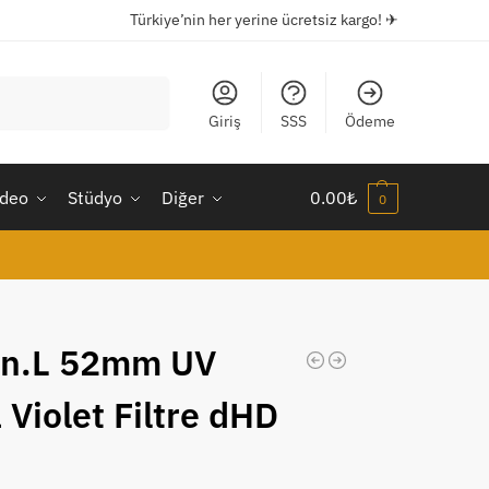
Türkiye’nin her yerine ücretsiz kargo! ✈
Ara
Giriş
SSS
Ödeme
ideo
Stüdyo
Diğer
0.00
₺
0
en.L 52mm UV
 Violet Filtre dHD