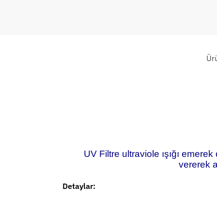
Ür
UV Filtre ultraviole ışığı emere
vererek al
Detaylar: