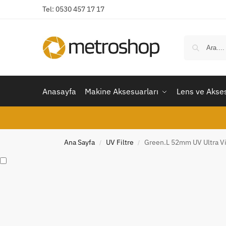
Tel: 0530 457 17 17
Anasayfa
Makine Aksesuarları
Lens ve Akses
Ana Sayfa
UV Filtre
Green.L 52mm UV Ultra Vi
/
/