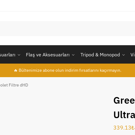
uarları
Flaş ve Aksesuarları
Tripod & Monopod
V
🔥 Bültenimize abone olun indirim fırsatlarını kaçırmayın.
olet Filtre dHD
Gre
Ultra
339.13
₺