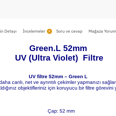
ün Detayı
İncelemeler
Soru ve cevap
Mağaza Yoruml
0
Green.L 52mm
UV (Ultra Violet) Filtre
UV filtre 52mm – Green L
k daha canlı, net ve ayrıntılı çekimler yapmanızı sağ
dığınız objektifleriniz için koruyucu bir filtre görevini y
Çap: 52 mm