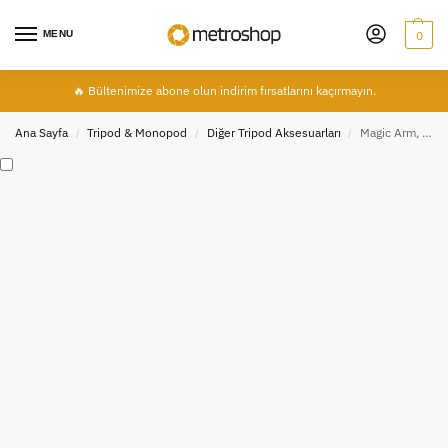
MENU
0
🔥 Bültenimize abone olun indirim fırsatlarını kaçırmayın.
Ana Sayfa
Tripod & Monopod
Diğer Tripod Aksesuarları
Magic Arm, Tripod VB. DSLR Aksesuarları İçin 3/8” Dişi – 1/4” Dişi Vida Adaptörü
/
/
/