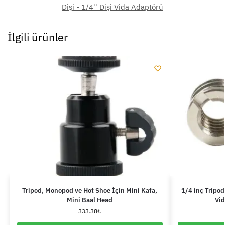
Dişi - 1/4'' Dişi Vida Adaptörü
İlgili ürünler
Tripod, Monopod ve Hot Shoe İçin Mini Kafa,
1/4 inç Tripo
Mini Baal Head
Vid
333.38
₺