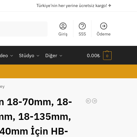
Türkiye’nin her yerine ücretsiz kargo! ✈
Ara
Giriş
SSS
Ödeme
ideo
Stüdyo
Diğer
0.00
₺
0
ley
n 18-70mm, 18-
mm, 18-135mm,
40mm İçin HB-