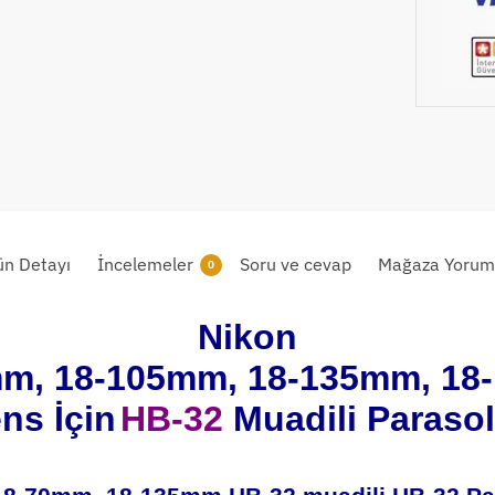
ün Detayı
İncelemeler
Soru ve cevap
Mağaza Yoruml
0
Nikon
m, 18-105mm, 18-135mm, 1
ns İçin
HB-32
Muadili Paraso