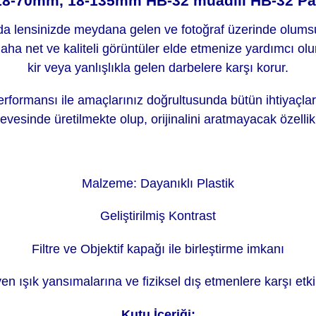
18-70mm, 18-135mm HB-32 muadili HB-32 Pa
nda lensinizde meydana gelen ve fotoğraf üzerinde olums
daha net ve kaliteli görüntüler elde etmenize yardımcı olu
kir veya yanlışlıkla gelen darbelere karşı korur.
e performansı ile amaçlarınız doğrultusunda bütün ihtiyaçl
vesinde üretilmekte olup, orijinalini aratmayacak özellik 
Malzeme: Dayanıklı Plastik
Geliştirilmiş Kontrast
Filtre ve Objektif kapağı ile birleştirme imkanı
n ışık yansımalarına ve fiziksel dış etmenlere karşı etk
Kutu İçeriği: