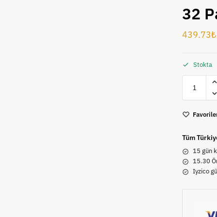
32 P
439.73
₺
Stokta
Favorile
Tüm Türkiy
15 gün k
15.30 Ön
Iyzico g