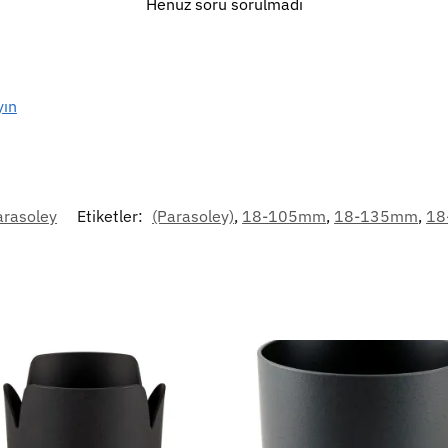
Henüz soru sorulmadı
yın
arasoley
Etiketler:
(Parasoley)
,
18-105mm
,
18-135mm
,
18