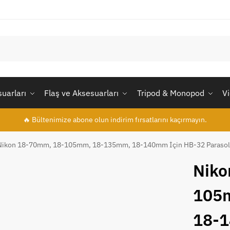
uarları
Flaş ve Aksesuarları
Tripod & Monopod
V
🔥 Bültenimize abone olun indirim fırsatlarını kaçırmayın.
Nikon 18-70mm, 18-105mm, 18-135mm, 18-140mm İçin HB-32 Paraso
Niko
105
18-1