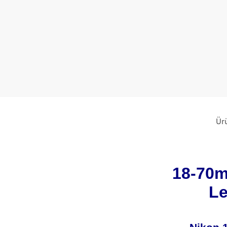
Ür
18-70m
Le