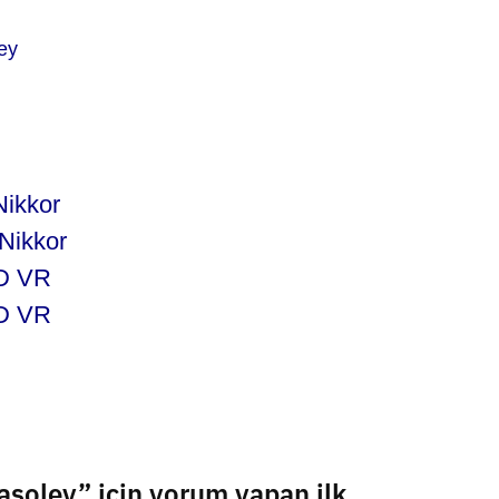
ey
ikkor
Nikkor
D VR
D VR
oley” için yorum yapan ilk