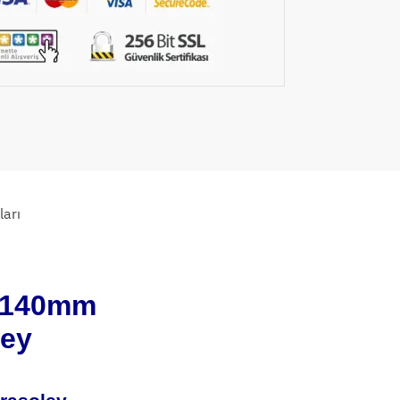
arı
8-140mm
ley