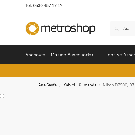
Tel: 0530 457 17 17
Anasayfa
Makine Aksesuarları
Lens ve Akses
Ana Sayfa
Kablolu Kumanda
Nikon D7500, D7
/
/