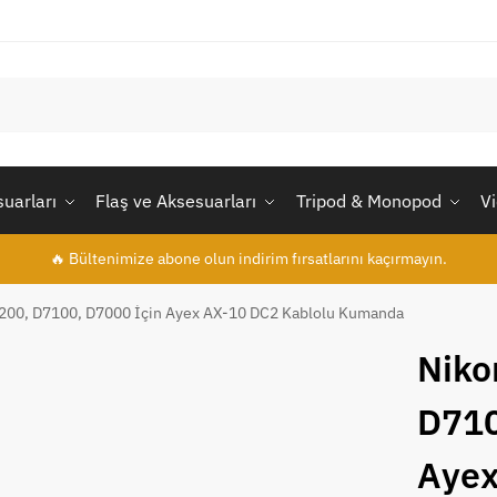
uarları
Flaş ve Aksesuarları
Tripod & Monopod
V
🔥 Bültenimize abone olun indirim fırsatlarını kaçırmayın.
200, D7100, D7000 İçin Ayex AX-10 DC2 Kablolu Kumanda
Niko
D710
Ayex