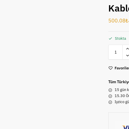
Kabl
500.08
₺
Stokta
Favorile
Tüm Türkiy
15 gün k
15.30 Ön
Iyzico g