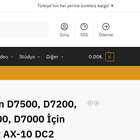
Türkiye’nin her yerine ücretsiz kargo! ✈
Ara
Giriş
SSS
Ödeme
ideo
Stüdyo
Diğer
0.00
₺
0
n D7500, D7200,
0, D7000 İçin
 AX-10 DC2