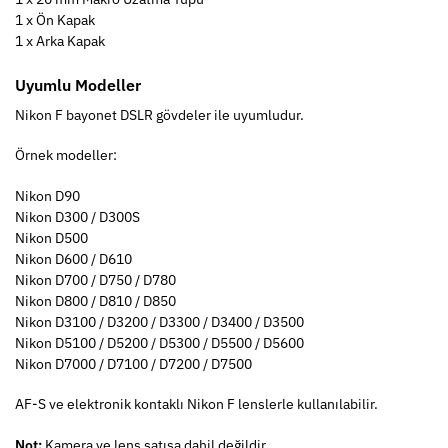
1 x Ön Kapak
1 x Arka Kapak
Uyumlu Modeller
Nikon F bayonet DSLR gövdeler ile uyumludur.
Örnek modeller:
Nikon D90
Nikon D300 / D300S
Nikon D500
Nikon D600 / D610
Nikon D700 / D750 / D780
Nikon D800 / D810 / D850
Nikon D3100 / D3200 / D3300 / D3400 / D3500
Nikon D5100 / D5200 / D5300 / D5500 / D5600
Nikon D7000 / D7100 / D7200 / D7500
AF-S ve elektronik kontaklı Nikon F lenslerle kullanılabilir.
Not:
Kamera ve lens satışa dahil değildir.