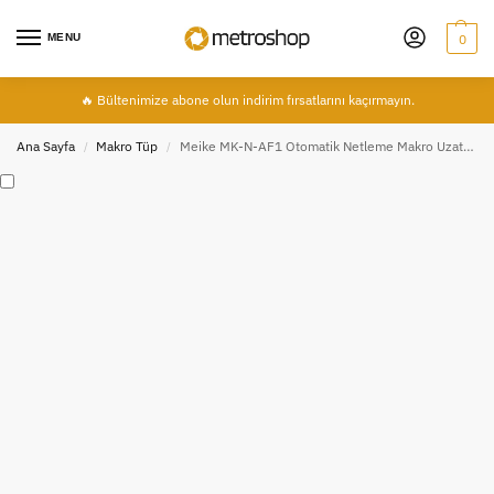
MENU
0
🔥 Bültenimize abone olun indirim fırsatlarını kaçırmayın.
Ana Sayfa
Makro Tüp
Meike MK-N-AF1 Otomatik Netleme Makro Uzatma Tüpü Seti Nikon F Bayonet Lensler İçin AF Macro Extension Tube
/
/