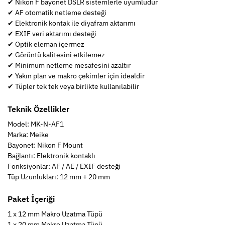
✔ Nikon F bayonet DSLR sistemlerle uyumludur
✔ AF otomatik netleme desteği
✔ Elektronik kontak ile diyafram aktarımı
✔ EXIF veri aktarımı desteği
✔ Optik eleman içermez
✔ Görüntü kalitesini etkilemez
✔ Minimum netleme mesafesini azaltır
✔ Yakın plan ve makro çekimler için idealdir
✔ Tüpler tek tek veya birlikte kullanılabilir
Teknik Özellikler
Model: MK-N-AF1
Marka: Meike
Bayonet: Nikon F Mount
Bağlantı: Elektronik kontaklı
Fonksiyonlar: AF / AE / EXIF desteği
Tüp Uzunlukları: 12 mm + 20 mm
Paket İçeriği
1 x 12 mm Makro Uzatma Tüpü
1 x 20 mm Makro Uzatma Tüpü