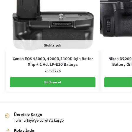
Stokta yok
Canon EOS 1300D, 1200D,1100D İçin Batter
Nikon D7200
Grip + 1 Ad. LP-E10 Batarya
Battery Gr
2,960.22
₺
Bildirim al
Ücretsiz Kargo
Tüm Türkiye'ye ücretsiz kargo
Kolay İade