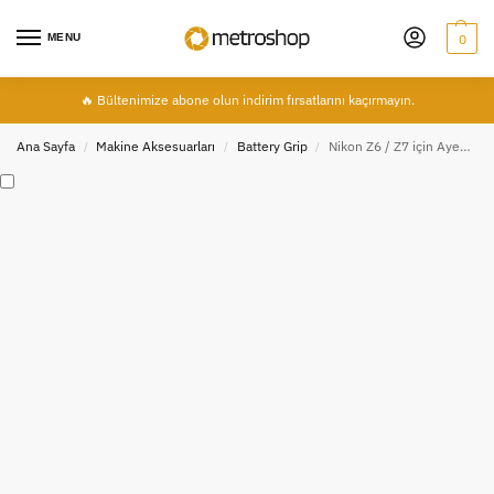
MENU
0
🔥 Bültenimize abone olun indirim fırsatlarını kaçırmayın.
Ana Sayfa
Makine Aksesuarları
Battery Grip
Nikon Z6 / Z7 için Ayex AX-MB Z6 / Z7 Battery Grip (BG-N10) + 1 Ad EN-EL15B Batarya
/
/
/