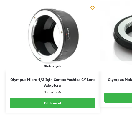
Stokta yok
Olympus Micro 4/3 İçin Contax Yashica CY Lens
Olympus Maki
Adaptörü
1,652.56
₺
Bildirim al