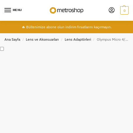
MENU
0
🔥 Bültenimize abone olun indirim fırsatlarını kaçırmayın.
Ana Sayfa
Lens ve Aksesuarları
Lens Adaptörleri
Olympus Micro 4/3 (M4/3) İçin Pentax Lens Adaptörü
/
/
/