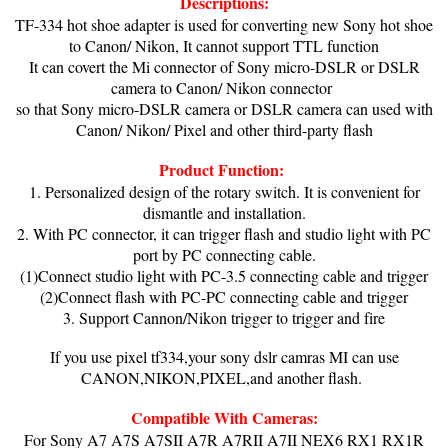
Descriptions:
TF-334 hot shoe adapter is used for converting new Sony hot shoe
to Canon/ Nikon, It cannot support TTL function
It can covert the Mi connector of Sony micro-DSLR or DSLR
camera to Canon/ Nikon connector
so that Sony micro-DSLR camera or DSLR camera can used with
Canon/ Nikon/ Pixel and other third-party flash
Product Function:
1. Personalized design of the rotary switch. It is convenient for
dismantle and installation.
2. With PC connector, it can trigger flash and studio light with PC
port by PC connecting cable.
(1)Connect studio light with PC-3.5 connecting cable and trigger
(2)Connect flash with PC-PC connecting cable and trigger
3. Support Cannon/Nikon trigger to trigger and fire
If you use pixel tf334,your sony dslr camras MI can use
CANON,NIKON,PIXEL,and another flash.
Compatible With Cameras:
For Sony A7 A7S A7SII A7R A7RII A7II NEX6 RX1 RX1R