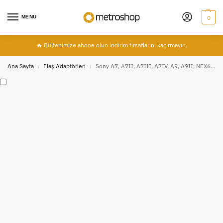
MENU
0
🔥 Bültenimize abone olun indirim fırsatlarını kaçırmayın.
Ana Sayfa
Flaş Adaptörleri
Sony A7, A7II, A7III, A7IV, A9, A9II, NEX6 için Hot Shoe Converter TF-334
/
/