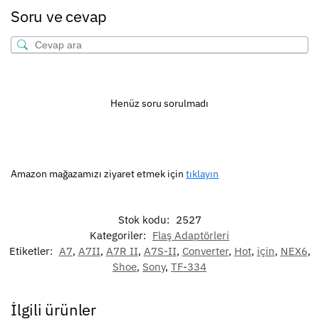
Soru ve cevap
Henüz soru sorulmadı
Amazon mağazamızı ziyaret etmek için
tıklayın
Stok kodu:
2527
Kategoriler:
Flaş Adaptörleri
Etiketler:
A7
,
A7II
,
A7R II
,
A7S-II
,
Converter
,
Hot
,
için
,
NEX6
,
Shoe
,
Sony
,
TF-334
İlgili ürünler