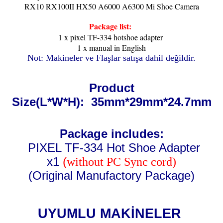
RX10 RX100II HX50 A6000 A6300 Mi Shoe Camera
Package list:
1 x pixel TF-334 hotshoe adapter
1 x manual in English
Not: Makineler ve Flaşlar satışa dahil değildir.
Product
Size(L*W*H):
35mm*29mm*24.7mm
Package includes:
PIXEL TF-334 Hot Shoe Adapter
x1
(
without PC Sync cord)
(Original Manufactory Package)
UYUMLU MAKİNELER