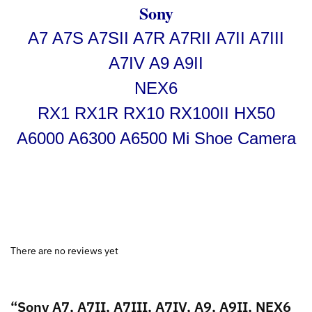
Sony
A7 A7S A7SII A7R A7RII A7II A7III
A7IV A9 A9II
NEX6
RX1 RX1R RX10 RX100II HX50
A6000 A6300 A6500 Mi Shoe Camera
There are no reviews yet
“Sony A7, A7II, A7III, A7IV, A9, A9II, NEX6