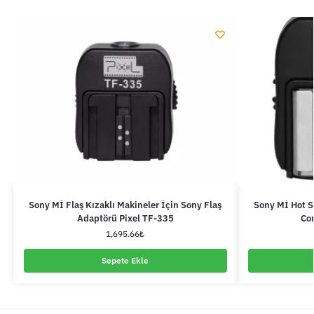
Sony Mİ Flaş Kızaklı Makineler İçin Sony Flaş
Sony Mİ Hot S
Adaptörü Pixel TF-335
Con
1,695.66
₺
Sepete Ekle