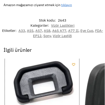
Amazon mağazamızı ziyaret etmek için
tıklayın
Stok kodu:
2643
Kategoriler:
Vizör Lastikleri
Etiketler:
A33
,
A55
,
A57
,
A58
,
A65 A77
,
A77 II
,
Eye Cup
,
FDA-
EP12
,
Sony
,
Vizör Lastiği
İlgili ürünler