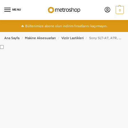
MENU
0
🔥 Bültenimize abone olun indirim fırsatlarını kaçırmayın.
Ana Sayfa
Makine Aksesuarları
Vizör Lastikleri
Sony SLT-A7, A7R, A57, A58, A65 A77, A77 II İçin FDA-EP12 Vizör Lastiği, Eye Cup
/
/
/