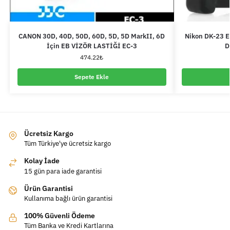
CANON 30D, 40D, 50D, 60D, 5D, 5D MarkII, 6D
Nikon DK-23 E
İçin EB VİZÖR LASTİĞİ EC-3
D
474.22
₺
Sepete Ekle
Ücretsiz Kargo
Tüm Türkiye'ye ücretsiz kargo
Kolay İade
15 gün para iade garantisi
Ürün Garantisi
Kullanıma bağlı ürün garantisi
100% Güvenli Ödeme
Tüm Banka ve Kredi Kartlarına