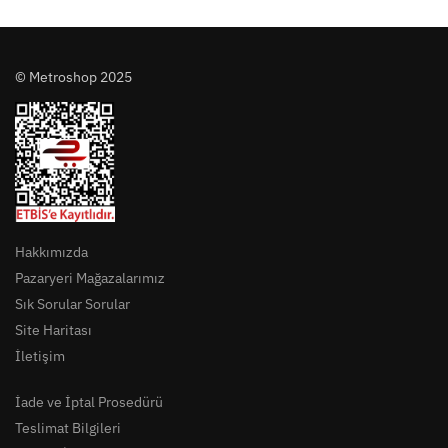
© Metroshop 2025
Hakkımızda
Pazaryeri Mağazalarımız
Sık Sorular Sorular
Site Haritası
İletişim
İade ve İptal Prosedürü
Teslimat Bilgileri