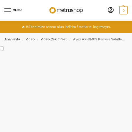
MENU
0
🔥 Bültenimize abone olun indirim fırsatlarını kaçırmayın.
Ana Sayfa
Video
Video Çekim Seti
Ayex AX-BM02 Kamera Sabitleme Kelepçesi – 1/4” Vidalı, 16-36 mm Gidon Vb. Uyumlu, 180° Ayarlanabilir
/
/
/