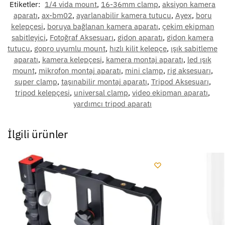
Etiketler:
1/4 vida mount
,
16-36mm clamp
,
aksiyon kamera
aparatı
,
ax-bm02
,
ayarlanabilir kamera tutucu
,
Ayex
,
boru
kelepçesi
,
boruya bağlanan kamera aparatı
,
çekim ekipman
sabitleyici
,
Fotoğraf Aksesuarı
,
gidon aparatı
,
gidon kamera
tutucu
,
gopro uyumlu mount
,
hızlı kilit kelepçe
,
ışık sabitleme
aparatı
,
kamera kelepçesi
,
kamera montaj aparatı
,
led ışık
mount
,
mikrofon montaj aparatı
,
mini clamp
,
rig aksesuarı
,
super clamp
,
taşınabilir montaj aparatı
,
Tripod Aksesuarı
,
tripod kelepçesi
,
universal clamp
,
video ekipman aparatı
,
yardımcı tripod aparatı
İlgili ürünler