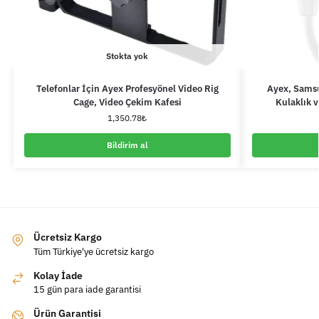
Stokta yok
Telefonlar İçin Ayex Profesyönel Video Rig
Ayex, Sams
Cage, Video Çekim Kafesi
Kulaklık 
1,350.78
₺
Bildirim al
Ücretsiz Kargo
Tüm Türkiye'ye ücretsiz kargo
Kolay İade
15 gün para iade garantisi
Ürün Garantisi