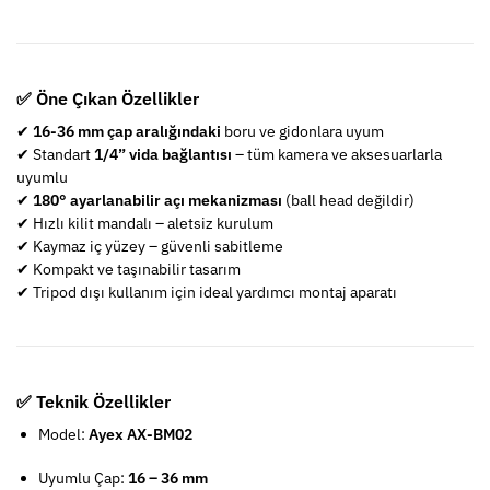
✅ Öne Çıkan Özellikler
✔
16-36 mm çap aralığındaki
boru ve gidonlara uyum
✔ Standart
1/4” vida bağlantısı
– tüm kamera ve aksesuarlarla
uyumlu
✔
180° ayarlanabilir açı mekanizması
(ball head değildir)
✔ Hızlı kilit mandalı – aletsiz kurulum
✔ Kaymaz iç yüzey – güvenli sabitleme
✔ Kompakt ve taşınabilir tasarım
✔ Tripod dışı kullanım için ideal yardımcı montaj aparatı
✅ Teknik Özellikler
Model:
Ayex AX-BM02
Uyumlu Çap:
16 – 36 mm