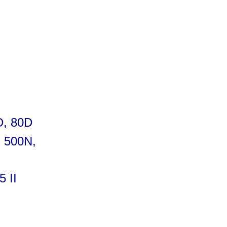
D, 80D
, 500N,
 II