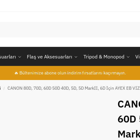
uarları
Flaş ve Aksesuarları
Tripod & Monopod
V
🔥 Bültenimize abone olun indirim fırsatlarını kaçırmayın.
i
CANON 80D, 70D, 60D 50D 40D, 5D, 5D MarkII, 6D İçin AYEX EB V
/
CANO
60D 
Mark