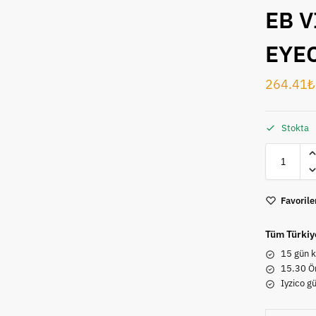
EB V
EYE
264.41
₺
Stokta
Favorile
Tüm Türkiy
15 gün k
15.30 Ön
Iyzico g