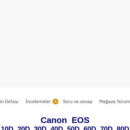
ün Detayı
İncelemeler
Soru ve cevap
Mağaza Yoruml
0
Canon EOS
10D, 20D, 30D, 40D, 50D, 60D, 70D, 80D