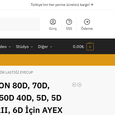
Türkiye’nin her yerine ücretsiz kargo! ✈
Ara
Giriş
SSS
Ödeme
ideo
Stüdyo
Diğer
0.00
₺
0
İZÖR LASTİĞİ EYECUP
N 80D, 70D,
50D 40D, 5D, 5D
II, 6D İçin AYEX