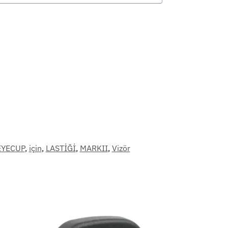
EYECUP
,
için
,
LASTİĞİ
,
MARKII
,
Vizör