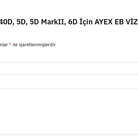
0D, 5D, 5D MarkII, 6D İçin AYEX EB Vİ
anlar
*
ile işaretlenmişlerdir