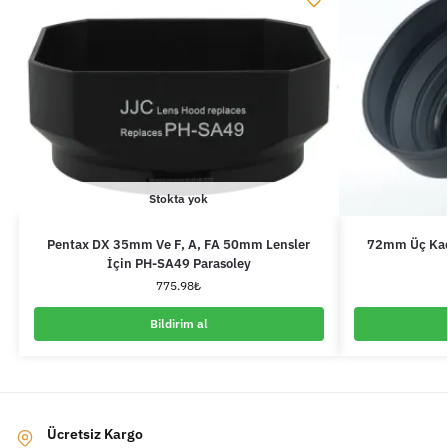
Stokta yok
Pentax DX 35mm Ve F, A, FA 50mm Lensler
72mm Üç Kade
İçin PH-SA49 Parasoley
775.98
₺
Bildirim al
Ücretsiz Kargo