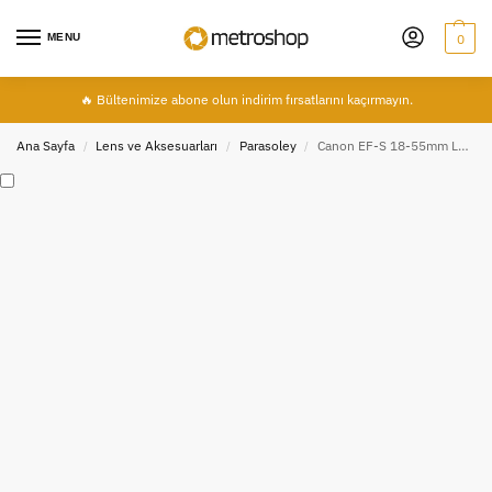
MENU
0
🔥 Bültenimize abone olun indirim fırsatlarını kaçırmayın.
Ana Sayfa
Lens ve Aksesuarları
Parasoley
Canon EF-S 18-55mm Lens İçin EW-60C Parasoley, Lens Hood
/
/
/