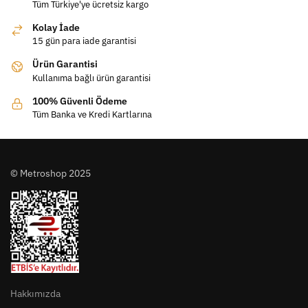
Tüm Türkiye'ye ücretsiz kargo
Kolay İade
15 gün para iade garantisi
Ürün Garantisi
Kullanıma bağlı ürün garantisi
100% Güvenli Ödeme
Tüm Banka ve Kredi Kartlarına
© Metroshop 2025
Hakkımızda