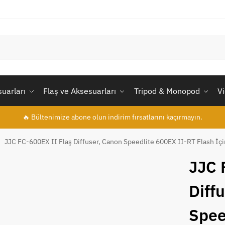
uarları
Flaş ve Aksesuarları
Tripod & Monopod
V
🔥 Bültenimize abone olun indirim fırsatlarını kaçırmayın.
JJC FC-600EX II Flaş Diffuser, Canon Speedlite 600EX II-RT Flash İçi
/
JJC 
Diff
Spee