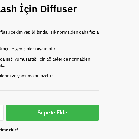
lash İçin Diffuser
e flaşlı çekim yapıldığında, ışık normalden daha fazla
.
 açı ile geniş alanı aydınlatır.
a ışığı yumuşattığı için gölgeler de normalden
ıkar,
larını ve yansımaları azaltır.
Sepete Ekle
rime ekle!