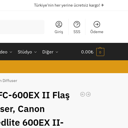
Türkiye’nin her yerine ücretsiz kargo! ✈
Ara
Giriş
SSS
Ödeme
ideo
Stüdyo
Diğer
0.00
₺
0
n Diffuser
FC-600EX II Flaş
user, Canon
dlite 600EX II-