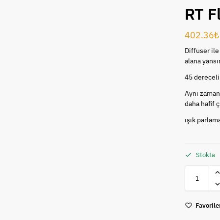
RT F
402.36
₺
Diffuser il
alana yansır
45 derecelik
Aynı zamand
daha hafif ç
ışık parlama
Stokta
Favorile