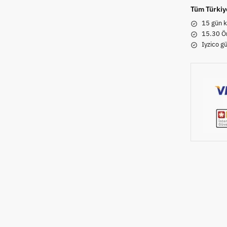
Tüm Türkiy
15 gün k
15.30 Ön
Iyzico g